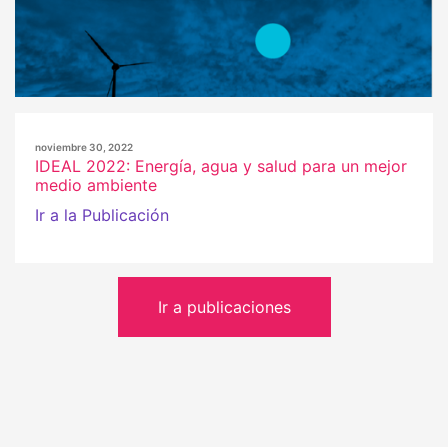
noviembre 30, 2022
IDEAL 2022: Energía, agua y salud para un mejor
medio ambiente
Ir a la Publicación
Ir a publicaciones