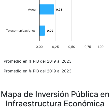
Agua
0,23
0,23
Telecomunicaciones
0,09
0,09
0,00
0,25
0,50
0,75
1,00
End of interactive chart.
Promedio en % PIB del 2019 al 2023
Promedio en % PIB del 2019 al 2023
Mapa de Inversión Pública en
Infraestructura Económica