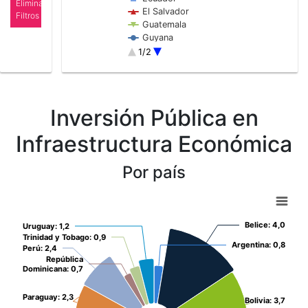
Eliminar
El Salvador
Filtros
Guatemala
Guyana
Haití
1/2
Honduras
End of interactive chart.
México
Nicaragua
Panamá
Inversión Pública en
Paraguay
Perú
Infraestructura Económica
República Dominicana
Trinidad y Tobago
Por país
Uruguay
Chart
Chart with 20 data points.
Belice:
Belice:
4,0
4,0
Uruguay:
Uruguay:
1,2
1,2
View as data table, Chart
Trinidad y Tobago:
Trinidad y Tobago:
0,9
0,9
Argentina:
Argentina:
0,8
0,8
Perú:
Perú:
2,4
2,4
República
República
Dominicana:
Dominicana:
0,7
0,7
Paraguay:
Paraguay:
2,3
2,3
Bolivia:
Bolivia:
3,7
3,7