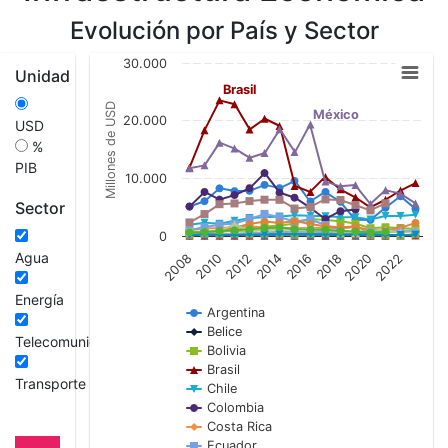
Evolución por País y Sector
Chart
30.000
Unidad
Line chart with 21 lines.
Brasil
Millones de USD
View as data table, Chart
México
20.000
USD
The chart has 1 X axis displaying categories.
%
The chart has 1 Y axis displaying Millones de 
PIB
10.000
Sector
0
Agua
2008
2010
2012
2014
2016
2018
2020
2022
Energía
Argentina
Belice
Telecomunicaciones
Bolivia
Brasil
Transporte
Chile
Colombia
Costa Rica
Ecuador