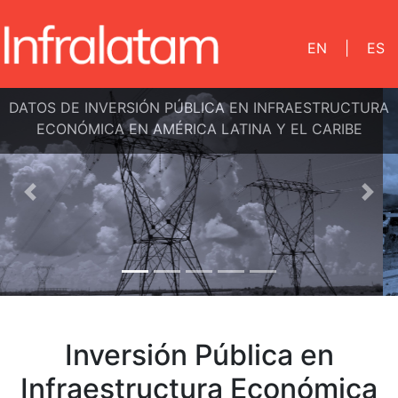
EN
|
ES
DATOS DE INVERSIÓN PÚBLICA EN INFRAESTRUCTURA
ECONÓMICA EN AMÉRICA LATINA Y EL CARIBE
Anterior
Sigu
Inversión Pública en
Infraestructura Económica